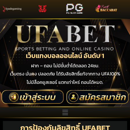
เว็บแทงบอลออนไลน์ อันดับ 1
ฝาก – ถอน ไม่มีขั้นต่ำได้ตลอด 24ชม.
เว็บตรง มั่นคง ปลอดภัย ได้รับลิขสิทธิ์แท้จากทาง UFA100%
ไม่มีล็อคยูสเซอร์ แตกเท่าไหร่ ถอนได้หมด.
การป้องกันลิขสิทธิ์ UFABET