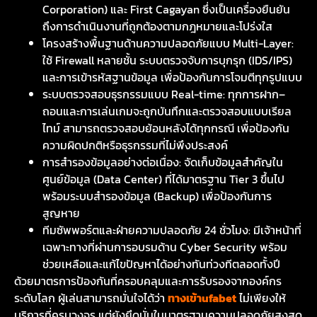
Corporation) และ First Cagayan ซึ่งเป็นเครื่องยืนยัน
ถึงการดำเนินงานที่ถูกต้องตามกฎหมายและโปร่งใส
โครงสร้างพื้นฐานด้านความปลอดภัยแบบ Multi-Layer:
ใช้ Firewall หลายชั้น ระบบตรวจจับการบุกรุก (IDS/IPS)
และการเข้ารหัสฐานข้อมูล เพื่อป้องกันการโจมตีทุกรูปแบบ
ระบบตรวจสอบธุรกรรมแบบ Real-time: ทุกการฝาก–
ถอนและการเล่นเกมจะถูกบันทึกและตรวจสอบแบบเรียล
ไทม์ สามารถตรวจสอบย้อนหลังได้ทุกกรณี เพื่อป้องกัน
ความผิดปกติหรือธุรกรรมที่ไม่พึงประสงค์
การสำรองข้อมูลอย่างต่อเนื่อง: จัดเก็บข้อมูลสำคัญใน
ศูนย์ข้อมูล (Data Center) ที่ได้มาตรฐาน Tier 3 ขึ้นไป
พร้อมระบบสำรองข้อมูล (Backup) เพื่อป้องกันการ
สูญหาย
ทีมซัพพอร์ตและฝ่ายความปลอดภัย 24 ชั่วโมง: มีเจ้าหน้าที่
เฉพาะทางที่ผ่านการอบรมด้าน Cyber Security พร้อม
ช่วยเหลือและแก้ไขปัญหาได้อย่างทันท่วงทีตลอดทั้งปี
ด้วยมาตรการป้องกันที่ครอบคลุมและการรับรองจากองค์กร
ระดับโลก ผู้เล่นสามารถมั่นใจได้ว่า
ทางเข้าufabet
ไม่เพียงให้
บริการที่ครบวงจร แต่ยังยึดมั่นในมาตรฐานความปลอดภัยสูงสุด