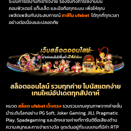
ระบบการใช้งานที่เข้าใจง่าย รองรับทั้งการใช้งานบน
คอมพิวเตอร์ แท็บเล็ต และมือถือทุกระบบ เพื่อให้คุณ
เพลิดเพลินกับประสบการณ์
คาสิโน ufabet
ได้ทุกที่ทุกเวลา
อย่างต่อเนื่องและปลอดภัย
สล็อตออนไลน์ รวมทุกค่าย โบนัสแตกง่าย
เกมใหม่อัปเดตทุกสัปดาห์
หมวด
สล็อต ufabet เว็บตรง
รวบรวมเกมคุณภาพจากค่ายชั้น
นำระดับโลกอย่าง PG Soft, Joker Gaming, JILI, Pragmatic
Play, Spadegaming และอีกหลายค่ายที่การันตีชื่อเสียงด้าน
ความสนุกและการจ่ายรางวัล จุดเด่นอยู่ที่ระบบเกมที่มีค่า RTP