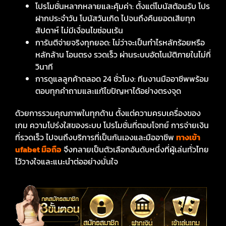
โปรโมชั่นหลากหลายและคุ้มค่า: ตั้งแต่โบนัสต้อนรับ โปร
ฝากประจำวัน โบนัสวันเกิด ไปจนถึงคืนยอดเสียทุก
สัปดาห์ ไม่มีเงื่อนไขซ่อนเร้น
การันตีจ่ายจริงทุกยอด: ไม่ว่าจะเป็นกำไรหลักร้อยหรือ
หลักล้าน โอนตรง รวดเร็ว ผ่านระบบอัตโนมัติภายในไม่กี่
วินาที
การดูแลลูกค้าตลอด 24 ชั่วโมง: ทีมงานมืออาชีพพร้อม
ตอบทุกคำถามและแก้ไขปัญหาได้อย่างตรงจุด
ด้วยการรวมคุณภาพในทุกด้าน ตั้งแต่ความครบเครื่องของ
เกม ความโปร่งใสของระบบ โปรโมชั่นที่ตอบโจทย์ การจ่ายเงิน
ที่รวดเร็ว ไปจนถึงบริการที่เป็นกันเองและมืออาชีพ
ทางเข้า
ufabet มือถือ
จึงกลายเป็นตัวเลือกอันดับหนึ่งที่ผู้เล่นทั่วไทย
ไว้วางใจและแนะนำต่ออย่างมั่นใจ