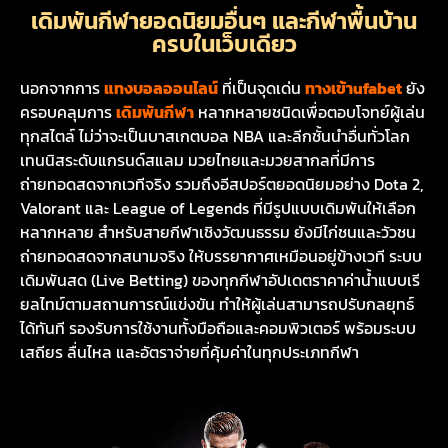
เดิมพันกีฬายอดนิยมอื่นๆ และกีฬาพื้นบ้าน
ครบในเว็บเดียว
นอกจากการ
แทงบอลออนไลน์
ที่เป็นจุดเด่น
ทางเข้าufabet
ยัง
ครอบคลุมการ
เดิมพันกีฬา
หลากหลายชนิดเพื่อตอบโจทย์ผู้เล่น
ทุกสไตล์ ไม่ว่าจะเป็นบาสเกตบอล NBA และลีกชั้นนำอื่นทั่วโลก
เทนนิสระดับแกรนด์สแลม มวยไทยและมวยสากลที่มีการ
ถ่ายทอดสดจากเวทีจริง รวมถึงอีสปอร์ตยอดนิยมอย่าง Dota 2,
Valorant และ League of Legends ที่มีรูปแบบเดิมพันให้เลือก
หลากหลาย สำหรับสายกีฬาเชิงวัฒนธรรม ยังมีไก่ชนและวัวชน
ถ่ายทอดสดจากสนามจริง ให้บรรยากาศเหมือนอยู่ข้างเวที ระบบ
เดิมพันสด (Live Betting) ของทุกกีฬาอัปเดตราคาค่าน้ำแบบเรี
ยลไทม์ตามสถานการณ์แข่งขัน ทำให้ผู้เล่นสามารถปรับกลยุทธ์
ได้ทันที รองรับการใช้งานทั้งมือถือและคอมพิวเตอร์ พร้อมระบบ
เสถียร ลื่นไหล และอัตราจ่ายที่คุ้มค่าในทุกประเภทกีฬา