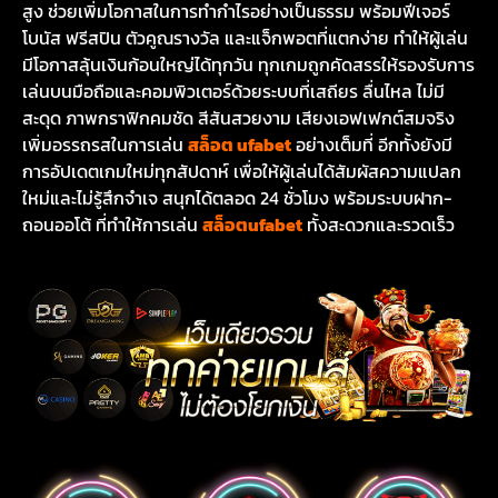
สูง ช่วยเพิ่มโอกาสในการทำกำไรอย่างเป็นธรรม พร้อมฟีเจอร์
โบนัส ฟรีสปิน ตัวคูณรางวัล และแจ็กพอตที่แตกง่าย ทำให้ผู้เล่น
มีโอกาสลุ้นเงินก้อนใหญ่ได้ทุกวัน ทุกเกมถูกคัดสรรให้รองรับการ
เล่นบนมือถือและคอมพิวเตอร์ด้วยระบบที่เสถียร ลื่นไหล ไม่มี
สะดุด ภาพกราฟิกคมชัด สีสันสวยงาม เสียงเอฟเฟกต์สมจริง
เพิ่มอรรถรสในการเล่น
สล็อต ufabet
อย่างเต็มที่ อีกทั้งยังมี
การอัปเดตเกมใหม่ทุกสัปดาห์ เพื่อให้ผู้เล่นได้สัมผัสความแปลก
ใหม่และไม่รู้สึกจำเจ สนุกได้ตลอด 24 ชั่วโมง พร้อมระบบฝาก-
ถอนออโต้ ที่ทำให้การเล่น
สล็อตufabet
ทั้งสะดวกและรวดเร็ว