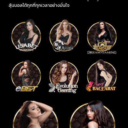
ลุ้นบอลได้ทุกที่ทุกเวลาอย่างมั่นใจ