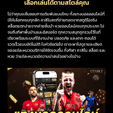
เลือกเล่นได้ตามสไตล์คุณ
ไม่ว่าคุณจะชื่นชอบการเดิมพันแบบไหน ทั้งแทงบอลออนไลน์ที่
มีให้เลือกครบทุกลีก คาสิโนสดที่ถ่ายทอดจากสตูดิโอจริง
สล็อตแตกง่ายจากค่ายชั้นนำ หวยออนไลน์ครบทุกประเภท ไป
จนถึงกีฬาพื้นบ้านและอีสปอร์ต ทุกความสนุกถูกรวมไว้ในที่
เดียวพร้อมระบบที่ใช้งานง่าย ปลอดภัย และฝาก-ถอนได้
รวดเร็วแบบอัตโนมัติ ในหัวข้อต่อไป เราจะพาไปดูรายละเอียด
ของแต่ละหมวดบริการให้ชัดเจนขึ้น ทั้งกีฬา คาสิโน สล็อต และ
หวย ว่าแต่ละหมวดมีความน่าสนใจอย่างไรบ้าง