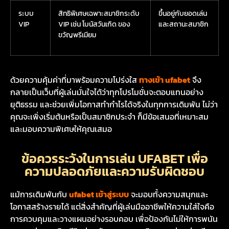
ระบบ
สิทธิพิเศษเฉพาะสมาชิกระดับ
ขึ้นอยู่กับยอดเล่น
VIP
VIP เช่น โบนัสวันเกิด ของ
และสถานะสมาชิก
ขวัญพรีเมียม
ด้วยความคุ้มค่าที่มาพร้อมความโปร่งใส
ทางเข้า ufabet
จึง
กลายเป็นเว็บที่ผู้เล่นมั่นใจได้ว่าทุกโปรโมชั่นจะตอบแทนอย่าง
ยุติธรรม และช่วยเพิ่มโอกาสทำกำไรได้จริงในทุกการเดิมพัน ไม่ว่า
คุณจะเพิ่งเริ่มต้นหรือเป็นสมาชิกประจำ ก็มีข้อเสนอที่เหมาะสม
และมอบความพิเศษให้คุณเสมอ
ข้อควรระวังในการเล่น UFABET เพื่อ
ความปลอดภัยและความรับผิดชอบ
แม้การเดิมพันกับ
ufabet เข้าสู่ระบบ
จะมอบทั้งความสนุกและ
โอกาสสร้างรายได้ แต่สิ่งสำคัญที่ผู้เล่นมืออาชีพให้ความใส่ใจคือ
การควบคุมและวางแผนอย่างรอบคอบ เพื่อป้องกันไม่ให้การพนัน