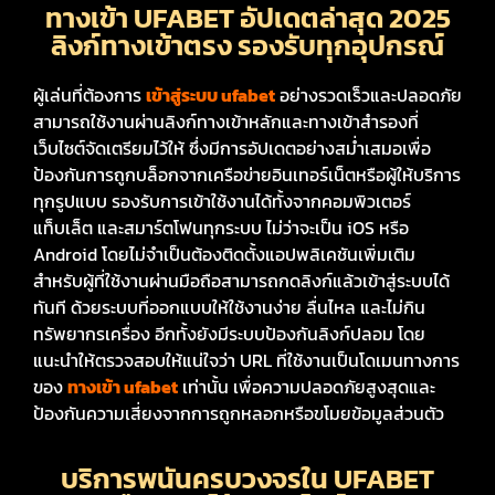
ทางเข้า UFABET อัปเดตล่าสุด 2025
ลิงก์ทางเข้าตรง รองรับทุกอุปกรณ์
ผู้เล่นที่ต้องการ
เข้าสู่ระบบ ufabet
อย่างรวดเร็วและปลอดภัย
สามารถใช้งานผ่านลิงก์ทางเข้าหลักและทางเข้าสำรองที่
เว็บไซต์จัดเตรียมไว้ให้ ซึ่งมีการอัปเดตอย่างสม่ำเสมอเพื่อ
ป้องกันการถูกบล็อกจากเครือข่ายอินเทอร์เน็ตหรือผู้ให้บริการ
ทุกรูปแบบ รองรับการเข้าใช้งานได้ทั้งจากคอมพิวเตอร์
แท็บเล็ต และสมาร์ตโฟนทุกระบบ ไม่ว่าจะเป็น iOS หรือ
Android โดยไม่จำเป็นต้องติดตั้งแอปพลิเคชันเพิ่มเติม
สำหรับผู้ที่ใช้งานผ่านมือถือสามารถกดลิงก์แล้วเข้าสู่ระบบได้
ทันที ด้วยระบบที่ออกแบบให้ใช้งานง่าย ลื่นไหล และไม่กิน
ทรัพยากรเครื่อง อีกทั้งยังมีระบบป้องกันลิงก์ปลอม โดย
แนะนำให้ตรวจสอบให้แน่ใจว่า URL ที่ใช้งานเป็นโดเมนทางการ
ของ
ทางเข้า ufabet
เท่านั้น เพื่อความปลอดภัยสูงสุดและ
ป้องกันความเสี่ยงจากการถูกหลอกหรือขโมยข้อมูลส่วนตัว
บริการพนันครบวงจรใน UFABET