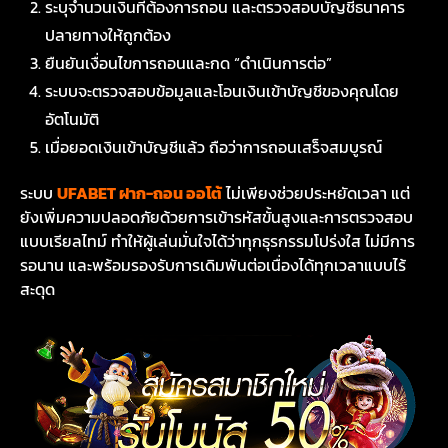
ระบุจำนวนเงินที่ต้องการถอน และตรวจสอบบัญชีธนาคาร
ปลายทางให้ถูกต้อง
ยืนยันเงื่อนไขการถอนและกด “ดำเนินการต่อ”
ระบบจะตรวจสอบข้อมูลและโอนเงินเข้าบัญชีของคุณโดย
อัตโนมัติ
เมื่อยอดเงินเข้าบัญชีแล้ว ถือว่าการถอนเสร็จสมบูรณ์
ระบบ
UFABET ฝาก-ถอน ออโต้
ไม่เพียงช่วยประหยัดเวลา แต่
ยังเพิ่มความปลอดภัยด้วยการเข้ารหัสขั้นสูงและการตรวจสอบ
แบบเรียลไทม์ ทำให้ผู้เล่นมั่นใจได้ว่าทุกธุรกรรมโปร่งใส ไม่มีการ
รอนาน และพร้อมรองรับการเดิมพันต่อเนื่องได้ทุกเวลาแบบไร้
สะดุด